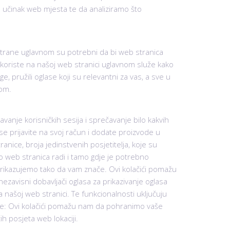
o učinak web mjesta te da analiziramo što
e strane uglavnom su potrebni da bi web stranica
se koriste na našoj web stranici uglavnom služe kako
, pružili oglase koji su relevantni za vas, a sve u
com.
anje korisničkih sesija i sprečavanje bilo kakvih
 se prijavite na svoj račun i dodate proizvode u
ranice, broja jedinstvenih posjetitelja, koje su
o web stranica radi i tamo gdje je potrebno
 prikazujemo tako da vam znače. Ovi kolačići pomažu
ezavisni dobavljači oglasa za prikazivanje oglasa
našoj web stranici. Te funkcionalnosti uključuju
vke: Ovi kolačići pomažu nam da pohranimo vaše
h posjeta web lokaciji.