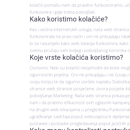
kolačići pomažu nam da pravilno funkcioniramo, uči
funkcionira i gdje treba poboljšati.
Kako koristimo kolačiće?
Kao i većina internetskih usluga, naša web stranica
funkcionirala na pravi način i oni ne prikupljaju nik
bi se razumjelo kako web lokacija funkcionira, kako 
svemu pružaju vam boljeg i poboljšanog korisnika i
Koje vrste kolačića koristimo?
Osnovno: Neki su kolačići neophodni da biste mogli
sigurnosnih prijetnji. Oni ne prikupljaju i ne čuvaj
svoju korpu te da sigurno izvršite naplatu.Statistika
stranice web stranice posjećene, izvora posjete it
poboljšanje.Marketing: Naša web stranica prikazuje 
nam i da pratimo efikasnost ovih oglasnih kampanja
na drugim web lokacijama u pregledniku.Funkcionaln
ugrađivanje sadržaja poput videozapisa ili dijelj
postavke i postavke pregledavanja poput jezičnih pre