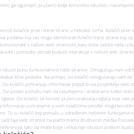
nimo ga sigurnijim, pružamo bolje korisničko iskustvo i razumijem
 koristi kolačiće prve i treće strane u nekoliko svrha. Kolačići prv
akve podatke koji vas mogu identificirati.Kolačići treće strane koji 
komunicirate s našom web stranicom, kako biste zaštitili naše usluge
skusite i pomozite ubrzati buduće interakcije s našom web strani
 iskusiti punu funkcionalnost naše stranice. Omogućuju nam održav
u nikakve lične podatke. Na primjer, ovi kolačići omogućavaju vam da
: Ovi kolačići pohranjuju informacije poput broja posjetitelja web st
d. Ovi podaci pomažu nam da razumijemo i analiziramo koliko dobr
oglase. Ovi kolačići se koriste za personalizaciju oglasa koje vam
.Informacije pohranjene u ovim kolačićima također mogu koristiti n
o: To su kolačići koji pomažu u određenim nebitnim funkcijama na 
enje sadržaja web stranice na platformama društvenih medija.Posta
ferencija, tako da imate bolje i efikasnije iskustvo prilikom budući