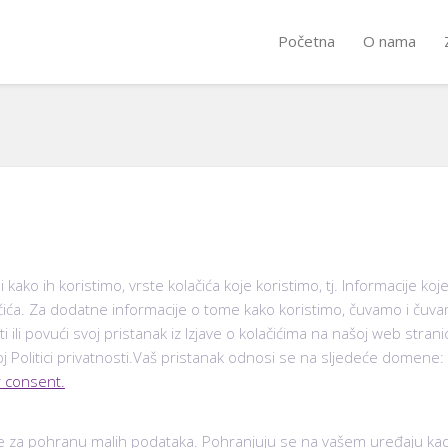
Početna
O nama
 i kako ih koristimo, vrste kolačića koje koristimo, tj. Informacije k
lačića. Za dodatne informacije o tome kako koristimo, čuvamo i čuva
i ili povući svoj pristanak iz Izjave o kolačićima na našoj web str
j Politici privatnosti.Vaš pristanak odnosi se na sljedeće domene:
 consent.
te za pohranu malih podataka. Pohranjuju se na vašem uređaju kada 