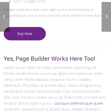
600+ Google Fonts
Integer pharetra velit sem, eget luctus leo molestie a.
Suspendisse consectetur laoreet diam eleifend interdum.
Friendly Drivers
Buy Now
Yes, Page Builder
Works
Here Too!
Lorem ipsum dolor sit amet, consectetur adipiscing elit.
Donec condimentum accumsan ligula, non commodo dolor
varius vitae. Morbi dapibus neque a mauris sodales
bibendum. Phasellus at ornare tellus. Etiam vel ligula eros.
Vestibulum dictum dictum laoreet. Cras molestie porttitor
felis, quis rhoncus neque varius et. Etiam vitae orci sed nunc
tempor ultrices eget a purus.
Quisque pellentesque quam
venenatis, aliquet ipsum a, auctor lacus. Integer pharetra