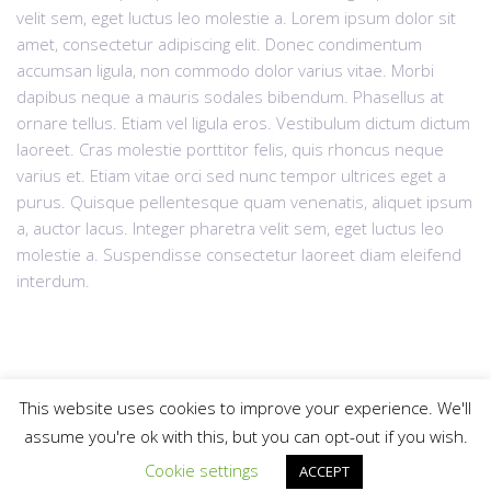
velit sem, eget luctus leo molestie a. Lorem ipsum dolor sit
amet, consectetur adipiscing elit. Donec condimentum
accumsan ligula, non commodo dolor varius vitae. Morbi
dapibus neque a mauris sodales bibendum. Phasellus at
ornare tellus. Etiam vel ligula eros. Vestibulum dictum dictum
laoreet. Cras molestie porttitor felis, quis rhoncus neque
varius et. Etiam vitae orci sed nunc tempor ultrices eget a
purus. Quisque pellentesque quam venenatis, aliquet ipsum
a, auctor lacus. Integer pharetra velit sem, eget luctus leo
molestie a. Suspendisse consectetur laoreet diam eleifend
interdum.
This website uses cookies to improve your experience. We'll
assume you're ok with this, but you can opt-out if you wish.
© 2025
krdzaliclaw.com
All rights reserved |
Web Design "CanaC"
Politika privatnosti
Gore
Cookie settings
ACCEPT