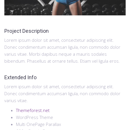
Project Description
Lorem ipsum dolor sit amet, consectetur adipiscing elit.
Donec condimentum accumsan ligula, non commodo dolor
varius vitae. Morbi dapibus neque a mauris sodales
bibendum. Phasellus at ornare tellus. Etiam vel ligula eros.
Extended Info
Lorem ipsum dolor sit amet, consectetur adipiscing elit.
Donec condimentum accumsan ligula, non commodo dolor
varius vitae.
Themeforest.net
WordPress Theme
Multi OnePage Parallax