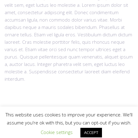
velit sem, eget luctus leo molestie a. Lorem ipsum dolor sit
amet, consectetur adipiscing elit. Donec condimentum
accumsan ligula, non commodo dolor varius vitae. Morbi
dapibus neque a mauris sodales bibendum. Phasellus at
ornare tellus. Etiam vel ligula eros. Vestibulum dictum dictum
laoreet. Cras molestie porttitor felis, quis rhoncus neque
varius et. Etiam vitae orci sed nunc tempor ultrices eget a
purus. Quisque pellentesque quam venenatis, aliquet ipsum
a, auctor lacus. Integer pharetra velit sem, eget luctus leo
molestie a. Suspendisse consectetur laoreet diam eleifend
interdum.
This website uses cookies to improve your experience. We'll
assume you're ok with this, but you can opt-out if you wish.
© 2025
krdzaliclaw.com
All rights reserved |
Web Design "CanaC"
Politika privatnosti
Gore
Cookie settings
ACCEPT