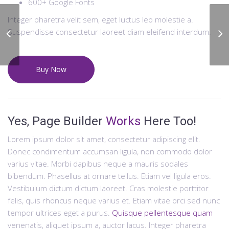
600+ Google Fonts
Integer pharetra velit sem, eget luctus leo molestie a.
Suspendisse consectetur laoreet diam eleifend interdum.
Open Game Room
Buy Now
Yes, Page Builder
Works
Here Too!
Lorem ipsum dolor sit amet, consectetur adipiscing elit.
Donec condimentum accumsan ligula, non commodo dolor
varius vitae. Morbi dapibus neque a mauris sodales
bibendum. Phasellus at ornare tellus. Etiam vel ligula eros.
Vestibulum dictum dictum laoreet. Cras molestie porttitor
felis, quis rhoncus neque varius et. Etiam vitae orci sed nunc
tempor ultrices eget a purus.
Quisque pellentesque quam
venenatis, aliquet ipsum a, auctor lacus. Integer pharetra