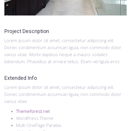
Project Description
Lorem ipsum dolor sit amet, consectetur adipiscing elit.
Donec condimentum accumsan ligula, non commodo dolor
varius vitae. Morbi dapibus neque a mauris sodales
bibendum. Phasellus at ornare tellus. Etiam vel ligula eros.
Extended Info
Lorem ipsum dolor sit amet, consectetur adipiscing elit.
Donec condimentum accumsan ligula, non commodo dolor
varius vitae.
Themeforest.net
WordPress Theme
Multi OnePage Parallax