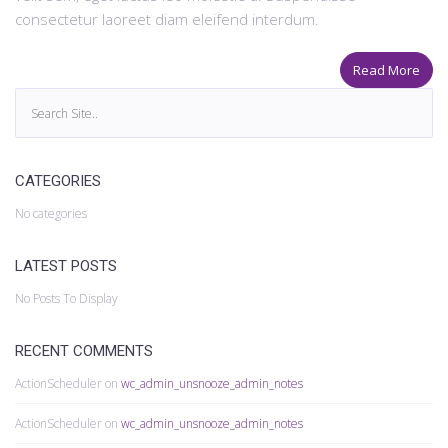
consectetur laoreet diam eleifend interdum.
Read More
CATEGORIES
No categories
LATEST POSTS
No Posts To Display
RECENT COMMENTS
ActionScheduler
on
wc_admin_unsnooze_admin_notes
ActionScheduler
on
wc_admin_unsnooze_admin_notes