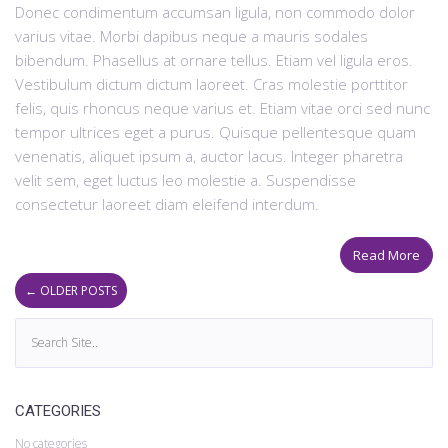
Donec condimentum accumsan ligula, non commodo dolor
varius vitae. Morbi dapibus neque a mauris sodales
bibendum. Phasellus at ornare tellus. Etiam vel ligula eros.
Vestibulum dictum dictum laoreet. Cras molestie porttitor
felis, quis rhoncus neque varius et. Etiam vitae orci sed nunc
tempor ultrices eget a purus. Quisque pellentesque quam
venenatis, aliquet ipsum a, auctor lacus. Integer pharetra
velit sem, eget luctus leo molestie a. Suspendisse
consectetur laoreet diam eleifend interdum.
Read More
←
OLDER POSTS
CATEGORIES
No categories