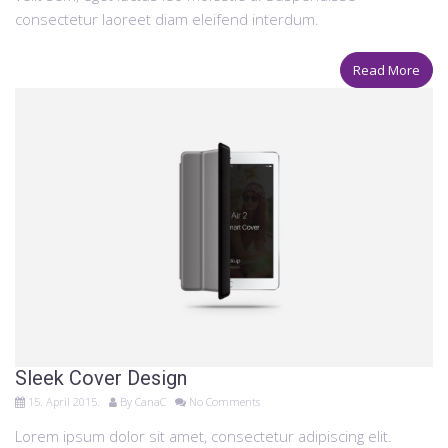
consectetur laoreet diam eleifend interdum.
Read More
Sleek Cover Design
15. April 2015.
By
CanaC
No Comments
Lorem ipsum dolor sit amet, consectetur adipiscing elit.