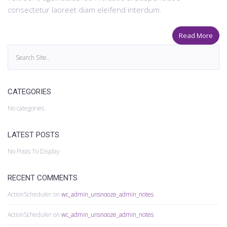
consectetur laoreet diam eleifend interdum.
Read More
CATEGORIES
No categories
LATEST POSTS
No Posts To Display
RECENT COMMENTS
ActionScheduler
on
wc_admin_unsnooze_admin_notes
ActionScheduler
on
wc_admin_unsnooze_admin_notes