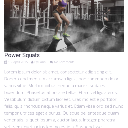
Power Squats
15. April 2015.
By
CanaC
No Comments
Lorem ipsum dolor sit amet, consectetur adipiscing elit.
Donec condimentum accumsan ligula, non commodo dolor
varius vitae. Morbi dapibus neque a mauris sodales
bibendum. Phasellus at ornare tellus. Etiam vel ligula eros.
Vestibulum dictum dictum laoreet. Cras molestie porttitor
felis, quis rhoncus neque varius et. Etiam vitae orci sed nunc
tempor ultrices eget a purus. Quisque pellentesque quam
venenatis, aliquet ipsum a, auctor lacus. Integer pharetra
velit sem, eget luctus leo molestie a. Suspendisse