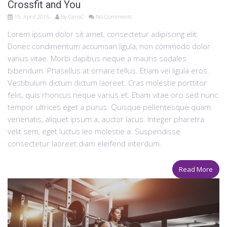
Crossfit and You
15. April 2015.
By
CanaC
No Comments
Lorem ipsum dolor sit amet, consectetur adipiscing elit.
Donec condimentum accumsan ligula, non commodo dolor
varius vitae. Morbi dapibus neque a mauris sodales
bibendum. Phasellus at ornare tellus. Etiam vel ligula eros.
Vestibulum dictum dictum laoreet. Cras molestie porttitor
felis, quis rhoncus neque varius et. Etiam vitae orci sed nunc
tempor ultrices eget a purus. Quisque pellentesque quam
venenatis, aliquet ipsum a, auctor lacus. Integer pharetra
velit sem, eget luctus leo molestie a. Suspendisse
consectetur laoreet diam eleifend interdum.
Read More