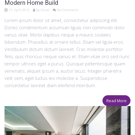
Modern Home Build
15. April 2015.
By
CanaC
No Comments
Lorem ipsum dolor sit amet, consectetur adipiscing elit.
Donec condimentum accumsan ligula, non commodo dolor
varius vitae. Morbi dapibus neque a mauris sodales
bibendum. Phasellus at ornare tellus. Etiam vel ligula eros.
Vestibulum dictum dictum laoreet. Cras molestie porttitor
felis, quis rhoncus neque varius et. Etiam vitae orci sed nunc
tempor ultrices eget a purus. Quisque pellentesque quam
venenatis, aliquet ipsum a, auctor lacus. Integer pharetra
velit sem, eget luctus leo molestie a. Suspendisse
consectetur laoreet diam eleifend interdum.
Read More