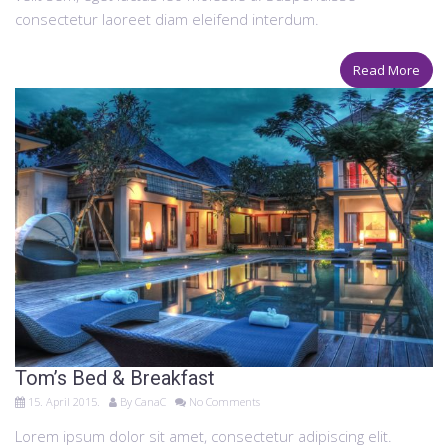
consectetur laoreet diam eleifend interdum.
Read More
Tom’s Bed & Breakfast
15. April 2015.
By
CanaC
No Comments
Lorem ipsum dolor sit amet, consectetur adipiscing elit.