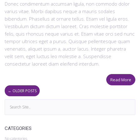
Donec condimentum accumsan ligula, non commodo dolor
varius vitae. Morbi dapibus neque a mauris sodales
bibendum. Phasellus at ornare tellus. Etiam vel ligula eros.
Vestibulum dictum dictum laoreet. Cras molestie porttitor
felis, quis rhoncus neque varius et. Etiam vitae orci sed nunc
tempor ultrices eget a purus. Quisque pellentesque quam
venenatis, aliquet ipsum a, auctor lacus. Integer pharetra
velit sem, eget luctus leo molestie a. Suspendisse
consectetur laoreet diam eleifend interdum.
Read More
←
OLDER POSTS
CATEGORIES
No categories