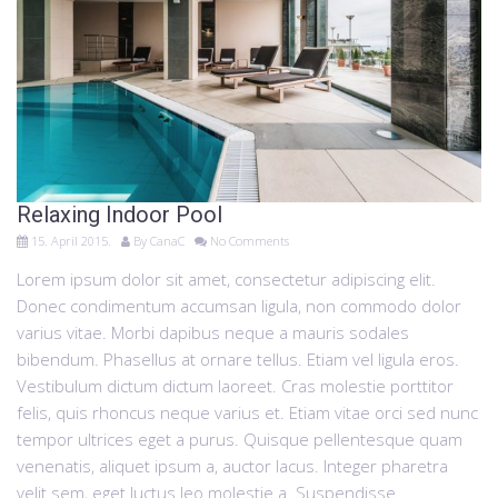
Relaxing Indoor Pool
15. April 2015.
By
CanaC
No Comments
Lorem ipsum dolor sit amet, consectetur adipiscing elit.
Donec condimentum accumsan ligula, non commodo dolor
varius vitae. Morbi dapibus neque a mauris sodales
bibendum. Phasellus at ornare tellus. Etiam vel ligula eros.
Vestibulum dictum dictum laoreet. Cras molestie porttitor
felis, quis rhoncus neque varius et. Etiam vitae orci sed nunc
tempor ultrices eget a purus. Quisque pellentesque quam
venenatis, aliquet ipsum a, auctor lacus. Integer pharetra
velit sem, eget luctus leo molestie a. Suspendisse