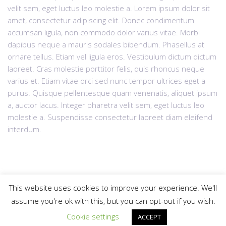
velit sem, eget luctus leo molestie a. Lorem ipsum dolor sit
amet, consectetur adipiscing elit. Donec condimentum
accumsan ligula, non commodo dolor varius vitae. Morbi
dapibus neque a mauris sodales bibendum. Phasellus at
ornare tellus. Etiam vel ligula eros. Vestibulum dictum dictum
laoreet. Cras molestie porttitor felis, quis rhoncus neque
varius et. Etiam vitae orci sed nunc tempor ultrices eget a
purus. Quisque pellentesque quam venenatis, aliquet ipsum
a, auctor lacus. Integer pharetra velit sem, eget luctus leo
molestie a. Suspendisse consectetur laoreet diam eleifend
interdum.
This website uses cookies to improve your experience. We'll
assume you're ok with this, but you can opt-out if you wish.
© 2025
krdzaliclaw.com
All rights reserved |
Web Design "CanaC"
Cookie Policy
Up
Cookie settings
ACCEPT