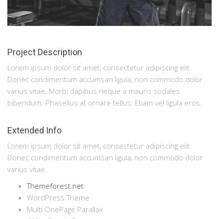
Project Description
Lorem ipsum dolor sit amet, consectetur adipiscing elit.
Donec condimentum accumsan ligula, non commodo dolor
varius vitae. Morbi dapibus neque a mauris sodales
bibendum. Phasellus at ornare tellus. Etiam vel ligula eros.
Extended Info
Lorem ipsum dolor sit amet, consectetur adipiscing elit.
Donec condimentum accumsan ligula, non commodo dolor
varius vitae.
Themeforest.net
WordPress Theme
Multi OnePage Parallax