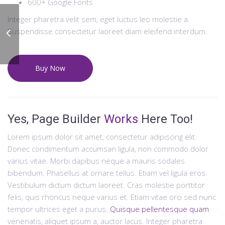
600+ Google Fonts
Integer pharetra velit sem, eget luctus leo molestie a.
Suspendisse consectetur laoreet diam eleifend interdum.
Ab Blaster Routine
Buy Now
Yes, Page Builder
Works
Here Too!
Lorem ipsum dolor sit amet, consectetur adipiscing elit.
Donec condimentum accumsan ligula, non commodo dolor
varius vitae. Morbi dapibus neque a mauris sodales
bibendum. Phasellus at ornare tellus. Etiam vel ligula eros.
Vestibulum dictum dictum laoreet. Cras molestie porttitor
felis, quis rhoncus neque varius et. Etiam vitae orci sed nunc
tempor ultrices eget a purus.
Quisque pellentesque quam
venenatis, aliquet ipsum a, auctor lacus. Integer pharetra