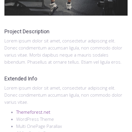
Project Description
Lorem ipsum dolor sit amet, consectetur adipiscing elit.
Donec condimentum accumsan ligula, non commodo dolor
varius vitae. Morbi dapibus neque a mauris sodales
bibendum. Phasellus at ornare tellus. Etiam vel ligula eros.
Extended Info
Lorem ipsum dolor sit amet, consectetur adipiscing elit.
Donec condimentum accumsan ligula, non commodo dolor
varius vitae.
Themeforest.net
WordPress Theme
Multi OnePage Parallax