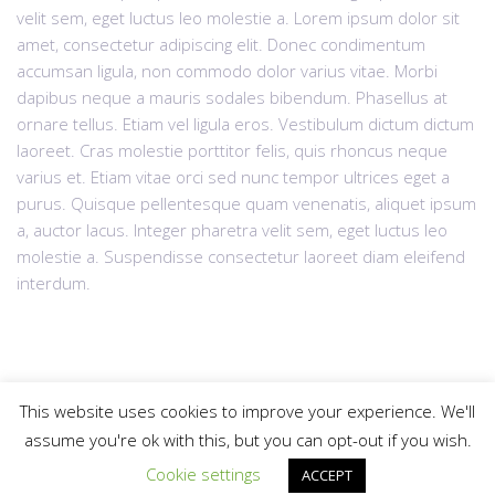
velit sem, eget luctus leo molestie a. Lorem ipsum dolor sit
amet, consectetur adipiscing elit. Donec condimentum
accumsan ligula, non commodo dolor varius vitae. Morbi
dapibus neque a mauris sodales bibendum. Phasellus at
ornare tellus. Etiam vel ligula eros. Vestibulum dictum dictum
laoreet. Cras molestie porttitor felis, quis rhoncus neque
varius et. Etiam vitae orci sed nunc tempor ultrices eget a
purus. Quisque pellentesque quam venenatis, aliquet ipsum
a, auctor lacus. Integer pharetra velit sem, eget luctus leo
molestie a. Suspendisse consectetur laoreet diam eleifend
interdum.
This website uses cookies to improve your experience. We'll
assume you're ok with this, but you can opt-out if you wish.
© 2025
krdzaliclaw.com
All rights reserved |
Web Design "CanaC"
Cookie Policy
Up
Cookie settings
ACCEPT