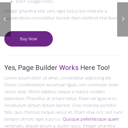
600+ Google Fonts
Integer pharetra velit sem, eget luctus leo molestie a.
Suspendisse consectetur laoreet diam eleifend interdum.
Open Game Room
Buy Now
Yes, Page Builder
Works
Here Too!
Lorem ipsum dolor sit amet, consectetur adipiscing elit.
Donec condimentum accumsan ligula, non commodo dolor
varius vitae. Morbi dapibus neque a mauris sodales
bibendum. Phasellus at ornare tellus. Etiam vel ligula eros.
Vestibulum dictum dictum laoreet. Cras molestie porttitor
felis, quis rhoncus neque varius et. Etiam vitae orci sed nunc
tempor ultrices eget a purus.
Quisque pellentesque quam
venenatis, aliquet ipsum a, auctor lacus. Integer pharetra