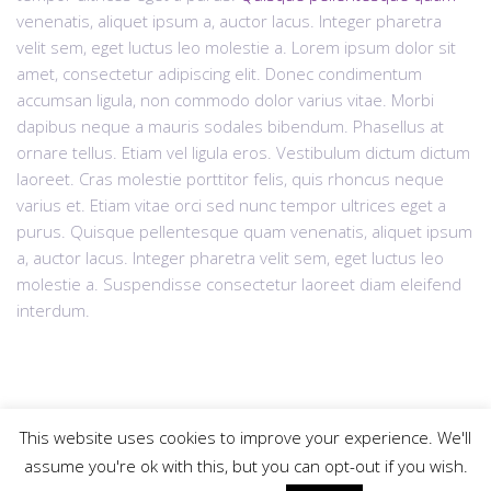
venenatis, aliquet ipsum a, auctor lacus. Integer pharetra
velit sem, eget luctus leo molestie a. Lorem ipsum dolor sit
amet, consectetur adipiscing elit. Donec condimentum
accumsan ligula, non commodo dolor varius vitae. Morbi
dapibus neque a mauris sodales bibendum. Phasellus at
ornare tellus. Etiam vel ligula eros. Vestibulum dictum dictum
laoreet. Cras molestie porttitor felis, quis rhoncus neque
varius et. Etiam vitae orci sed nunc tempor ultrices eget a
purus. Quisque pellentesque quam venenatis, aliquet ipsum
a, auctor lacus. Integer pharetra velit sem, eget luctus leo
molestie a. Suspendisse consectetur laoreet diam eleifend
interdum.
This website uses cookies to improve your experience. We'll
assume you're ok with this, but you can opt-out if you wish.
© 2025
krdzaliclaw.com
All rights reserved |
Web Design "CanaC"