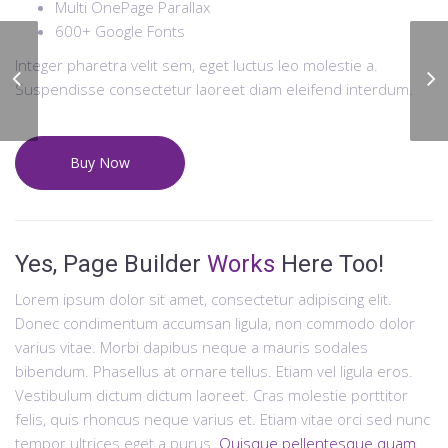
Multi OnePage Parallax
600+ Google Fonts
Integer pharetra velit sem, eget luctus leo molestie a.
Comfy Visiting Room
Suspendisse consectetur laoreet diam eleifend interdum.
Buy Now
Yes, Page Builder
Works
Here Too!
Lorem ipsum dolor sit amet, consectetur adipiscing elit.
Donec condimentum accumsan ligula, non commodo dolor
varius vitae. Morbi dapibus neque a mauris sodales
bibendum. Phasellus at ornare tellus. Etiam vel ligula eros.
Vestibulum dictum dictum laoreet. Cras molestie porttitor
felis, quis rhoncus neque varius et. Etiam vitae orci sed nunc
tempor ultrices eget a purus.
Quisque pellentesque quam