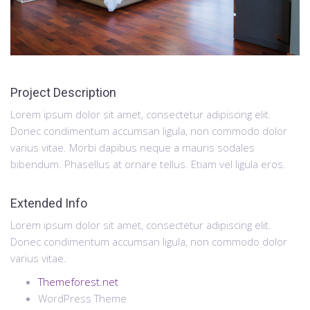
Project Description
Lorem ipsum dolor sit amet, consectetur adipiscing elit.
Donec condimentum accumsan ligula, non commodo dolor
varius vitae. Morbi dapibus neque a mauris sodales
bibendum. Phasellus at ornare tellus. Etiam vel ligula eros.
Extended Info
Lorem ipsum dolor sit amet, consectetur adipiscing elit.
Donec condimentum accumsan ligula, non commodo dolor
varius vitae.
Themeforest.net
WordPress Theme