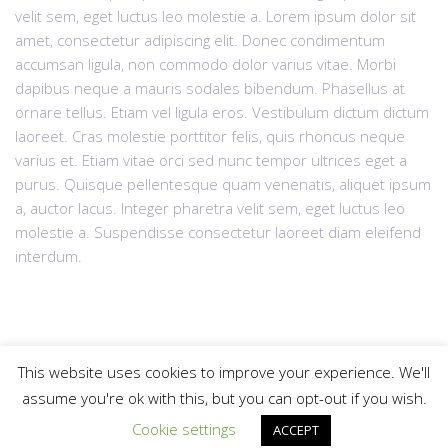
velit sem, eget luctus leo molestie a. Lorem ipsum dolor sit
amet, consectetur adipiscing elit. Donec condimentum
accumsan ligula, non commodo dolor varius vitae. Morbi
dapibus neque a mauris sodales bibendum. Phasellus at
ornare tellus. Etiam vel ligula eros. Vestibulum dictum dictum
laoreet. Cras molestie porttitor felis, quis rhoncus neque
varius et. Etiam vitae orci sed nunc tempor ultrices eget a
purus. Quisque pellentesque quam venenatis, aliquet ipsum
a, auctor lacus. Integer pharetra velit sem, eget luctus leo
molestie a. Suspendisse consectetur laoreet diam eleifend
interdum.
This website uses cookies to improve your experience. We'll
assume you're ok with this, but you can opt-out if you wish.
© 2025
krdzaliclaw.com
All rights reserved |
Web Design "CanaC"
Cookie Policy
Up
Cookie settings
ACCEPT