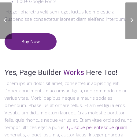
600+ Google Fonts
Integer pharetra velit sem, eget luctus leo molestie a.
Suspendisse consectetur laoreet diam eleifend interdum.
Full Home Gym
Buy Now
Yes, Page Builder
Works
Here Too!
Lorem ipsum dolor sit amet, consectetur adipiscing elit.
Donec condimentum accumsan ligula, non commodo dolor
varius vitae. Morbi dapibus neque a mauris sodales
bibendum. Phasellus at ornare tellus. Etiam vel ligula eros.
Vestibulum dictum dictum laoreet. Cras molestie porttitor
felis, quis rhoncus neque varius et. Etiam vitae orci sed nunc
tempor ultrices eget a purus.
Quisque pellentesque quam
venenatis, aliquet ipsum a, auctor lacus. Integer pharetra