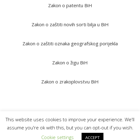
Zakon o patentu BiH
Zakon o zaštiti novih sorti bilja u BiH
Zakon o zaštiti oznaka geografskog porijekla
Zakon o žigu BiH
Zakon o zrakoplovstvu BiH
This website uses cookies to improve your experience. We'll
assume you're ok with this, but you can opt-out if you wish.
© 2025
krdzaliclaw.com
All rights reserved |
Web Design "CanaC"
Politika privatnosti
Gore
Cookie settings
ACCEPT