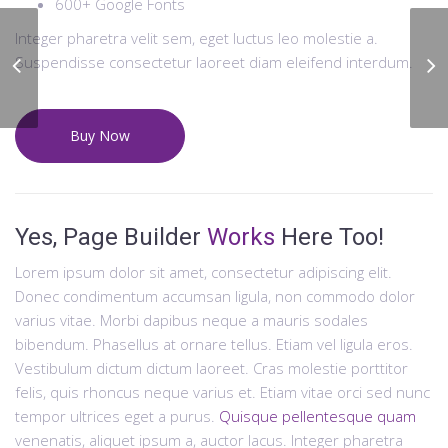
600+ Google Fonts
Integer pharetra velit sem, eget luctus leo molestie a.
Suspendisse consectetur laoreet diam eleifend interdum.
Guest House Kitchen
Buy Now
Yes, Page Builder
Works
Here Too!
Lorem ipsum dolor sit amet, consectetur adipiscing elit.
Donec condimentum accumsan ligula, non commodo dolor
varius vitae. Morbi dapibus neque a mauris sodales
bibendum. Phasellus at ornare tellus. Etiam vel ligula eros.
Vestibulum dictum dictum laoreet. Cras molestie porttitor
felis, quis rhoncus neque varius et. Etiam vitae orci sed nunc
tempor ultrices eget a purus.
Quisque pellentesque quam
venenatis, aliquet ipsum a, auctor lacus. Integer pharetra