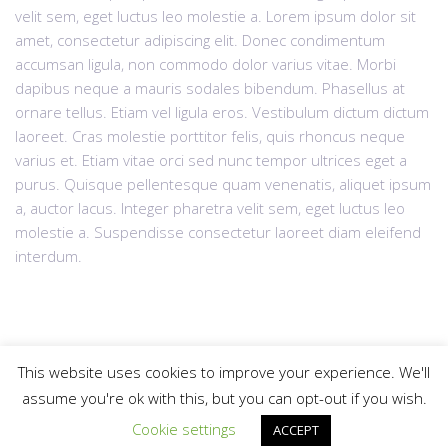
velit sem, eget luctus leo molestie a. Lorem ipsum dolor sit
amet, consectetur adipiscing elit. Donec condimentum
accumsan ligula, non commodo dolor varius vitae. Morbi
dapibus neque a mauris sodales bibendum. Phasellus at
ornare tellus. Etiam vel ligula eros. Vestibulum dictum dictum
laoreet. Cras molestie porttitor felis, quis rhoncus neque
varius et. Etiam vitae orci sed nunc tempor ultrices eget a
purus. Quisque pellentesque quam venenatis, aliquet ipsum
a, auctor lacus. Integer pharetra velit sem, eget luctus leo
molestie a. Suspendisse consectetur laoreet diam eleifend
interdum.
This website uses cookies to improve your experience. We'll
assume you're ok with this, but you can opt-out if you wish.
© 2025
krdzaliclaw.com
All rights reserved |
Web Design "CanaC"
Politika privatnosti
Gore
Cookie settings
ACCEPT