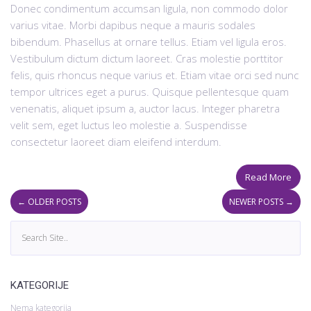
Donec condimentum accumsan ligula, non commodo dolor
varius vitae. Morbi dapibus neque a mauris sodales
bibendum. Phasellus at ornare tellus. Etiam vel ligula eros.
Vestibulum dictum dictum laoreet. Cras molestie porttitor
felis, quis rhoncus neque varius et. Etiam vitae orci sed nunc
tempor ultrices eget a purus. Quisque pellentesque quam
venenatis, aliquet ipsum a, auctor lacus. Integer pharetra
velit sem, eget luctus leo molestie a. Suspendisse
consectetur laoreet diam eleifend interdum.
Read More
←
OLDER POSTS
NEWER POSTS
→
KATEGORIJE
Nema kategorija