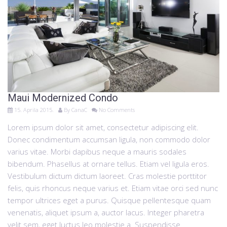
Maui Modernized Condo
15. Aprila 2015.
By
CanaC
No Comments
Lorem ipsum dolor sit amet, consectetur adipiscing elit.
Donec condimentum accumsan ligula, non commodo dolor
varius vitae. Morbi dapibus neque a mauris sodales
bibendum. Phasellus at ornare tellus. Etiam vel ligula eros.
Vestibulum dictum dictum laoreet. Cras molestie porttitor
felis, quis rhoncus neque varius et. Etiam vitae orci sed nunc
tempor ultrices eget a purus. Quisque pellentesque quam
venenatis, aliquet ipsum a, auctor lacus. Integer pharetra
velit sem, eget luctus leo molestie a. Suspendisse